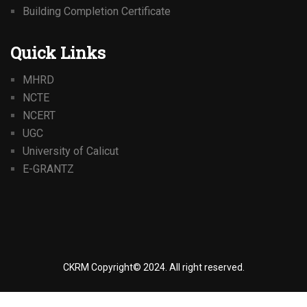
Building Completion Certificate
Quick Links
MHRD
NCTE
NCERT
UGC
University of Calicut
E-GRANTZ
CKRM Copyright© 2024.
All right reserved.