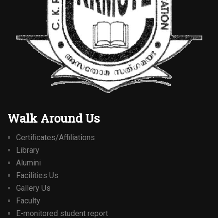
Walk Around Us
Certificates/Affiliations
Library
Alumini
Facilities Us
Gallery Us
Faculty
E-monitored student report